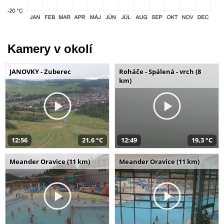
Kamery v okolí
JANOVKY - Zuberec
Roháče - Spálená - vrch (8
km)
12:56
21,6 °C
12:49
19,3 °C
Meander Oravice (11 km)
Meander Oravice (11 km)