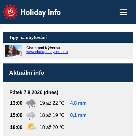
Holiday Info
Tipy na ubytování
Chata pod Kýčerou
www.chatapodkycerou.sk
Aktuální info
Pátek 7.8.2026 (dnes)
13:00
19 až 22 °C
4,8 mm
15:00
18 až 19 °C
0,1 mm
18:00
18 až 20 °C