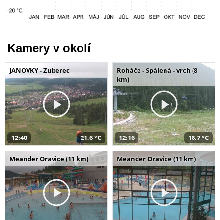
Kamery v okolí
JANOVKY - Zuberec
Roháče - Spálená - vrch (8
km)
12:40
21,6 °C
12:16
18,7 °C
Meander Oravice (11 km)
Meander Oravice (11 km)