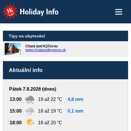
Holiday Info
Tipy na ubytování
Chata pod Kýčerou
www.chatapodkycerou.sk
Aktuální info
Pátek 7.8.2026 (dnes)
13:00
19 až 22 °C
4,8 mm
15:00
18 až 19 °C
0,1 mm
18:00
18 až 20 °C