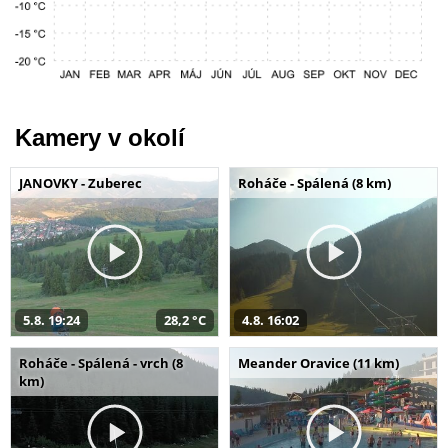
Kamery v okolí
JANOVKY - Zuberec
Roháče - Spálená (8 km)
5.8. 19:24
28,2 °C
4.8. 16:02
Roháče - Spálená - vrch (8
Meander Oravice (11 km)
km)