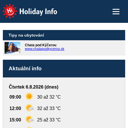
Holiday Info
Tipy na ubytování
Chata pod Kýčerou
www.chatapodkycerou.sk
Aktuální info
Čtvrtek 6.8.2026 (dnes)
09:00
30 až 32 °C
12:00
32 až 33 °C
15:00
25 až 33 °C