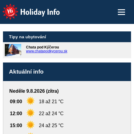
Holiday Info
Tipy na ubytování
Chata pod Kýčerou
www.chatapodkycerou.sk
Aktuální info
Neděle 9.8.2026 (zítra)
09:00
18 až 21 °C
12:00
22 až 24 °C
15:00
24 až 25 °C