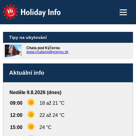
Holiday Info
Tipy na ubytování
Chata pod Kýčerou
www.chatapodkycerou.sk
Aktuální info
Neděle 9.8.2026 (dnes)
09:00
18 až 21 °C
12:00
22 až 24 °C
15:00
24 °C