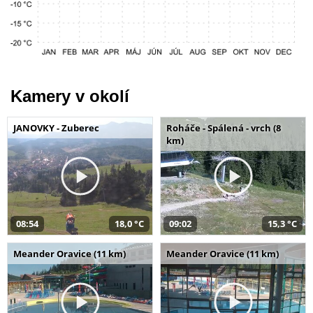
Kamery v okolí
JANOVKY - Zuberec
Roháče - Spálená - vrch (8
km)
08:54
18,0 °C
09:02
15,3 °C
Meander Oravice (11 km)
Meander Oravice (11 km)