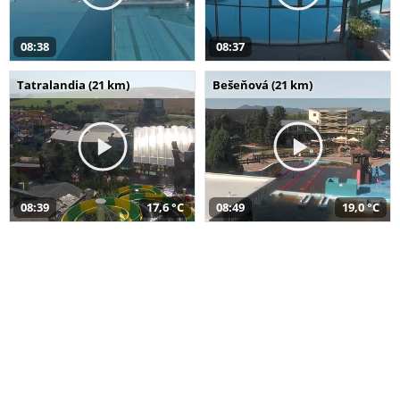
08:38
08:37
Tatralandia (21 km)
Bešeňová (21 km)
08:39
17,6 °C
08:49
19,0 °C