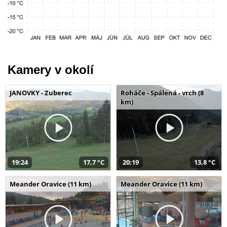
Kamery v okolí
JANOVKY - Zuberec
Roháče - Spálená - vrch (8
km)
19:24
17,7 °C
20:19
13,8 °C
Meander Oravice (11 km)
Meander Oravice (11 km)