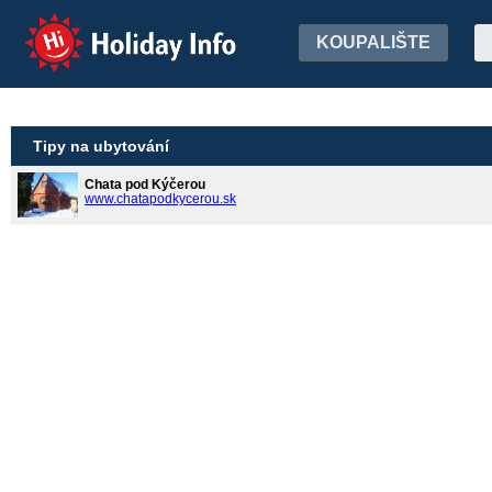
Holiday Info
KOUPALIŠTE
Tipy na ubytování
Chata pod Kýčerou
www.chatapodkycerou.sk