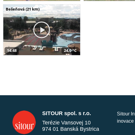
Bešeňová (21 km)
14:48
24,0 °C
SITOUR spol. s r.o.
Sitour I
inovace 
Terézie Vansovej 10
974 01 Banská Bystrica