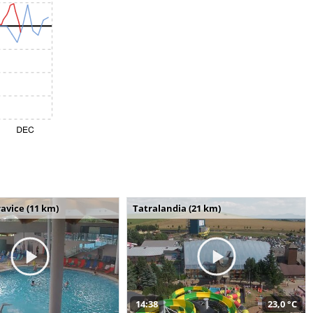
avice (11 km)
Tatralandia (21 km)
14:38
23,0 °C