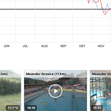
8 km)
Meander Oravice (11 km)
Meander Or
17,7 °C
15:19
15:17