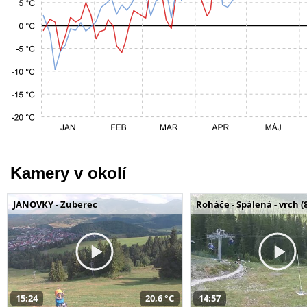
Kamery v okolí
JANOVKY - Zuberec
Roháče - Spálená - vrch (
15:24
20,6 °C
14:57