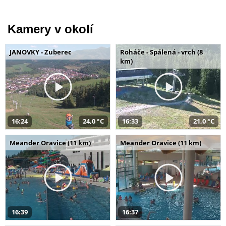
Kamery v okolí
JANOVKY - Zuberec
Roháče - Spálená - vrch (8
km)
16:24
24,0 °C
16:33
21,0 °C
Meander Oravice (11 km)
Meander Oravice (11 km)
16:39
16:37