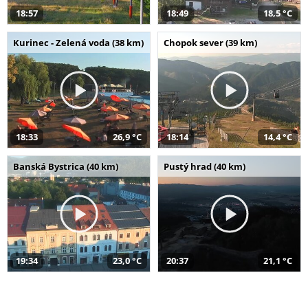
18:57
18:49
18,5 °C
Kurinec - Zelená voda (38 km)
Chopok sever (39 km)
18:33
26,9 °C
18:14
14,4 °C
Banská Bystrica (40 km)
Pustý hrad (40 km)
19:34
23,0 °C
20:37
21,1 °C