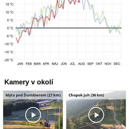
Kamery v okolí
Mýto pod Ďumbierom (27 km)
Chopok juh (36 km)