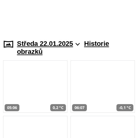
Středa 22.01.2025
Historie
obrazků
05:06
0,2 °C
06:07
-0,1 °C