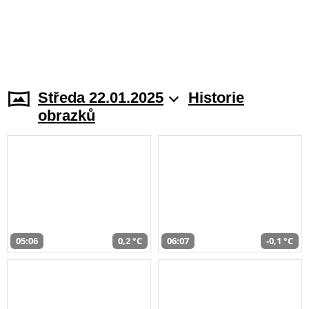
Středa 22.01.2025
Historie
obrazků
05:06
0,2 °C
06:07
-0,1 °C