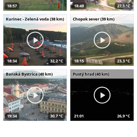
18:57
18:49
27,1 °C
Kurinec - Zelená voda (38 km)
Chopok sever (39 km)
18:34
32,2 °C
18:15
23,3 °C
Banská Bystrica (40 km)
Pustý hrad (40 km)
19:34
30,7 °C
21:01
26,9 °C