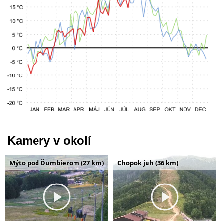
Kamery v okolí
Mýto pod Ďumbierom (27 km)
Chopok juh (36 km)