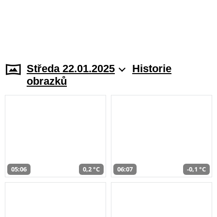
Středa 22.01.2025
Historie
obrazků
05:06
0,2 °C
06:07
-0,1 °C