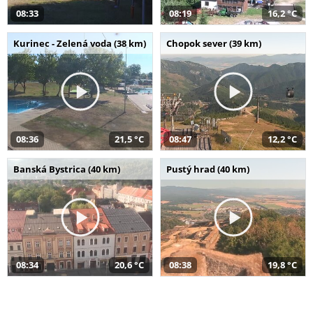
08:33
08:19
16,2 °C
Kurinec - Zelená voda (38 km)
Chopok sever (39 km)
08:36
21,5 °C
08:47
12,2 °C
Banská Bystrica (40 km)
Pustý hrad (40 km)
08:34
20,6 °C
08:38
19,8 °C