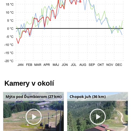
Kamery v okolí
Mýto pod Ďumbierom (27 km)
Chopok juh (36 km)