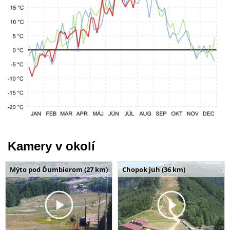
Kamery v okolí
Mýto pod Ďumbierom (27 km)
Chopok juh (36 km)