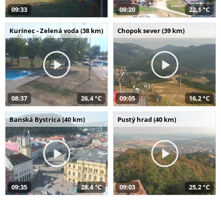
09:33
09:20
22,1 °C
Kurinec - Zelená voda (38 km)
Chopok sever (39 km)
08:37
26,4 °C
09:05
16,2 °C
Banská Bystrica (40 km)
Pustý hrad (40 km)
09:35
28,4 °C
09:03
25,2 °C