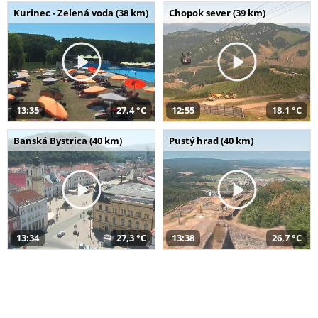
Kurinec - Zelená voda (38 km)
Chopok sever (39 km)
13:35
27,4 °C
12:55
18,1 °C
Banská Bystrica (40 km)
Pustý hrad (40 km)
13:34
27,3 °C
13:38
26,7 °C