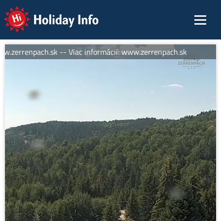
Holiday Info
w.zerrenpach.sk -- Viac informácií: www.zerrenpach.sk