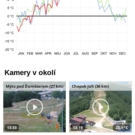
Kamery v okolí
Mýto pod Ďumbierom (27 km)
Chopok juh (36 km)
13:33
13:19
23,1 °C