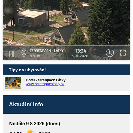
13:24
ZERRENPACH - LÁTKY
970 m
9. 8. 2026
Tipy na ubytování
Hotel Zerrenpach Látky
www.zerrenpachlatky.sk
Aktuální info
Neděle 9.8.2026 (dnes)