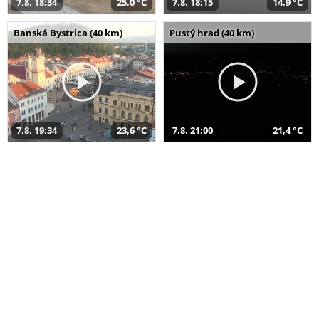
7.8. 18:34
25,0 °C
7.8. 18:15
14,9 °C
Banská Bystrica (40 km)
Pustý hrad (40 km)
7.8. 19:34
23,6 °C
7.8. 21:00
21,4 °C