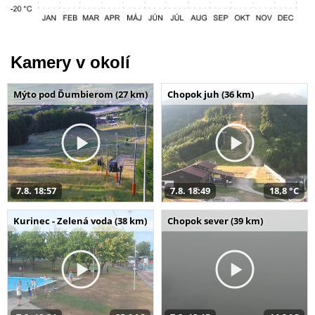
Kamery v okolí
Mýto pod Ďumbierom (27 km)
Chopok juh (36 km)
7.8. 18:57
7.8. 18:49
18,8 °C
Kurinec - Zelená voda (38 km)
Chopok sever (39 km)