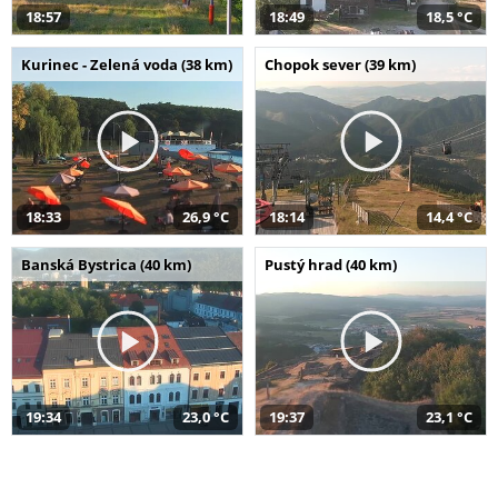
18:57
18:49
18,5 °C
Kurinec - Zelená voda (38 km)
Chopok sever (39 km)
18:33
26,9 °C
18:14
14,4 °C
Banská Bystrica (40 km)
Pustý hrad (40 km)
19:34
23,0 °C
19:37
23,1 °C