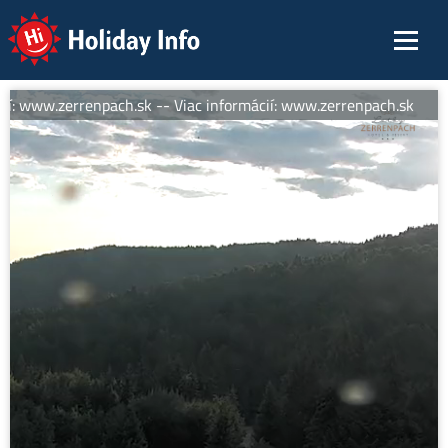
Holiday Info
í: www.zerrenpach.sk -- Viac informácií: www.zerrenpach.sk