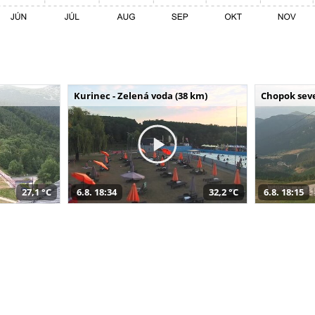
Kurinec - Zelená voda (38 km)
Chopok seve
27,1 °C
6.8. 18:34
32,2 °C
6.8. 18:15