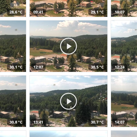
28,6 °C
09:41
29,1 °C
10:07
30,1 °C
12:07
30,5 °C
12:24
30,8 °C
13:41
30,7 °C
14:07