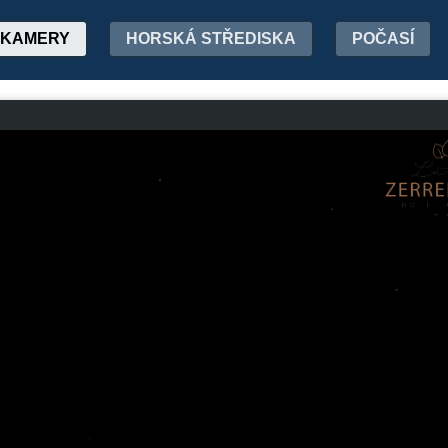
KAMERY
HORSKÁ STŘEDISKA
POČASÍ