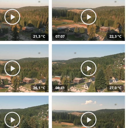
21,3 °C
07:07
22,3 °C
26,1 °C
08:41
27,0 °C