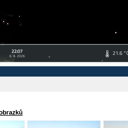
22:07
21.6 °
6. 8. 2026
 obrazků