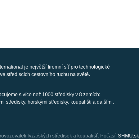
nternational je největší firemní síť pro technologické
ve střediscích cestovního ruchu na světě.
cujeme s více než 1000 středisky v 8 zemích:
mi středisky, horskými středisky, koupališti a dalšími.
rovozovateli lyžařských středisek a koupališť.
Počasí:
SHMU.sk