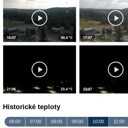
16:07
30,4 °C
17:07
21:06
23,4 °C
22:07
Historické teploty
06:00
07:00
08:00
09:00
10:00
11:00