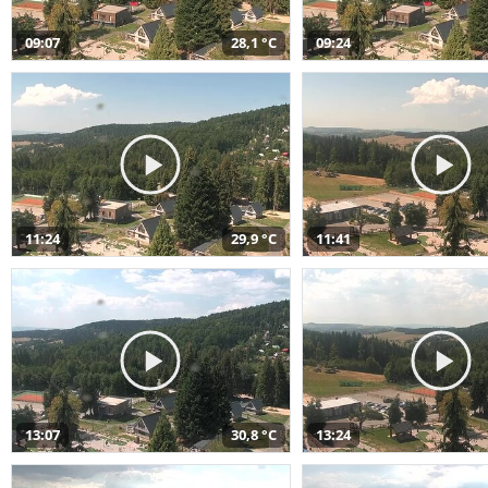
09:07
28,1 °C
09:24
11:24
29,9 °C
11:41
13:07
30,8 °C
13:24