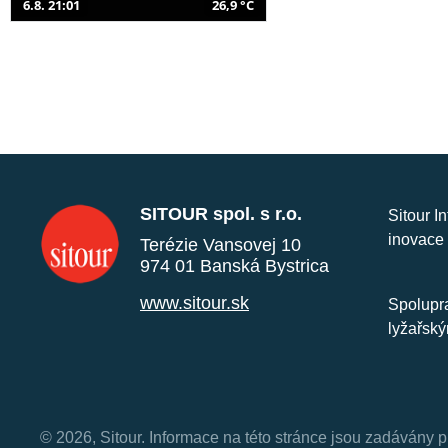
6.8. 21:01
26,9 °C
SITOUR spol. s r.o.
Sitour I
inovace 
Terézie Vansovej 10
974 01 Banská Bystrica
www.sitour.sk
Spolupra
lyžařský
© 2026, Sitour. Informace na této stránce jsou zadávány p