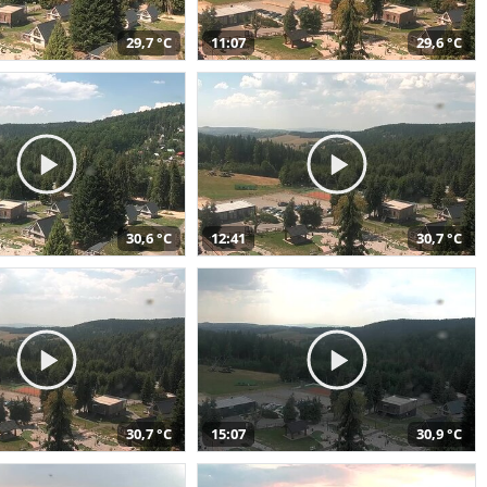
29,7 °C
11:07
29,6 °C
30,6 °C
12:41
30,7 °C
30,7 °C
15:07
30,9 °C