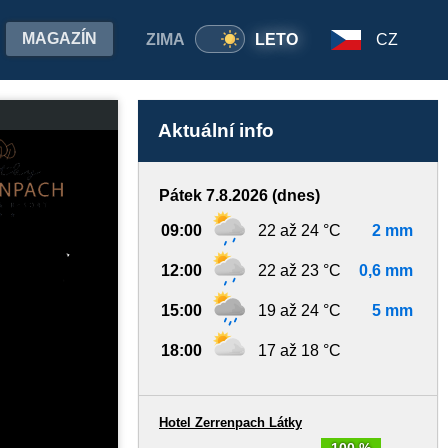
MAGAZÍN
ZIMA
LETO
CZ
Aktuální info
Pátek 7.8.2026 (dnes)
09:00
22 až 24 °C
2 mm
12:00
22 až 23 °C
0,6 mm
15:00
19 až 24 °C
5 mm
18:00
17 až 18 °C
Hotel Zerrenpach Látky
100 %