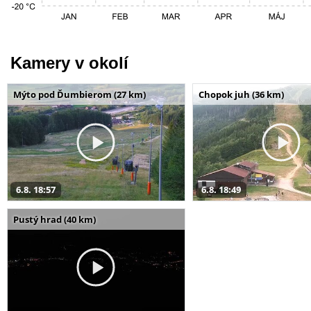
Kamery v okolí
Mýto pod Ďumbierom (27 km)
Chopok juh (36 km)
6.8. 18:57
6.8. 18:49
Pustý hrad (40 km)