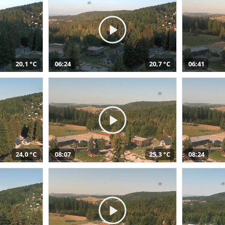
20,1 °C
06:24
20,7 °C
06:41
24,0 °C
08:07
25,3 °C
08:24