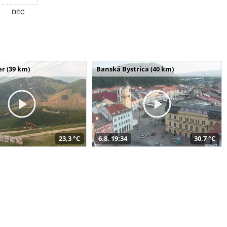
r (39 km)
Banská Bystrica (40 km)
23,3 °C
6.8. 19:34
30,7 °C