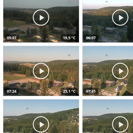
05:07
19,5 °C
06:07
07:24
23,1 °C
07:41