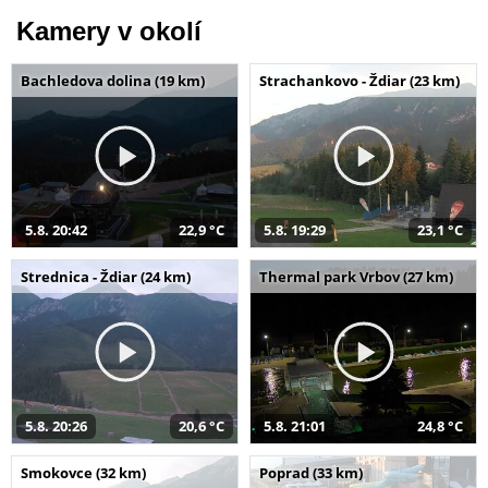
Kamery v okolí
Bachledova dolina (19 km)
Strachankovo - Ždiar (23 km)
5.8. 20:42
22,9 °C
5.8. 19:29
23,1 °C
Strednica - Ždiar (24 km)
Thermal park Vrbov (27 km)
5.8. 20:26
20,6 °C
5.8. 21:01
24,8 °C
Smokovce (32 km)
Poprad (33 km)