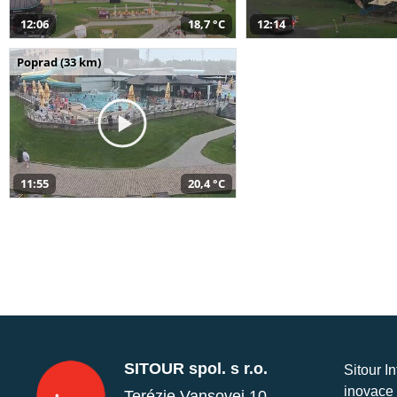
12:06
18,7 °C
12:14
Poprad (33 km)
11:55
20,4 °C
SITOUR spol. s r.o.
Sitour I
inovace 
Terézie Vansovej 10