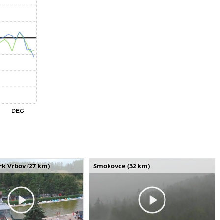
k Vrbov (27 km)
Smokovce (32 km)