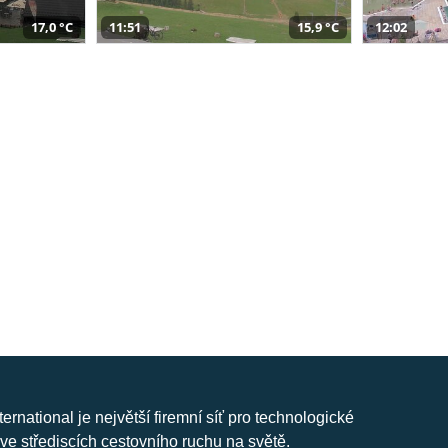
17,0 °C
11:51
15,9 °C
12:02
nternational je největší firemní síť pro technologické
ve střediscích cestovního ruchu na světě.