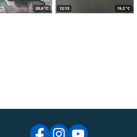
20,6 °C
12:13
19,2 °C