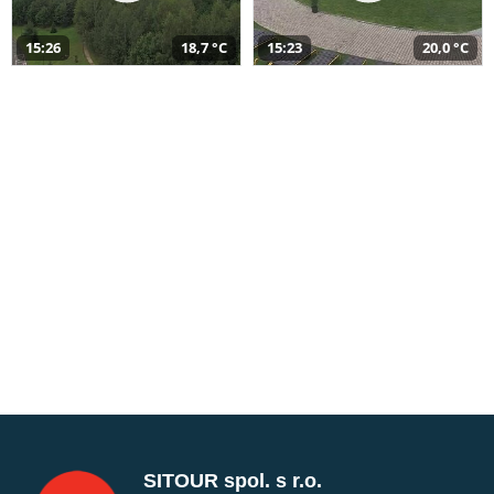
15:26
18,7 °C
15:23
20,0 °C
SITOUR spol. s r.o.