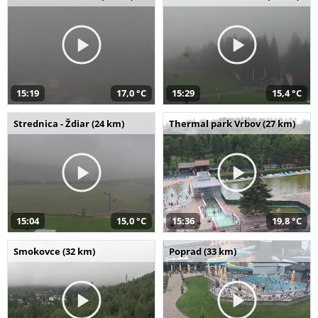
15:19
17,0 °C
15:29
15,4 °C
Strednica - Ždiar (24 km)
Thermal park Vrbov (27 km)
15:04
15,0 °C
15:36
19,8 °C
Smokovce (32 km)
Poprad (33 km)