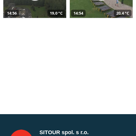
14:56
19,0 °C
14:54
20,4 °C
SITOUR spol. s r.o.