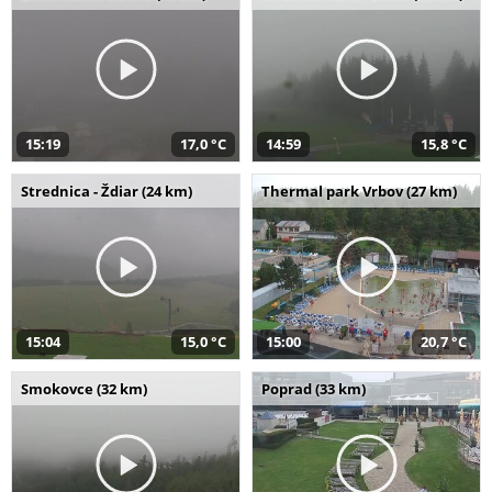
15:19
17,0 °C
14:59
15,8 °C
Strednica - Ždiar (24 km)
Thermal park Vrbov (27 km)
15:04
15,0 °C
15:00
20,7 °C
Smokovce (32 km)
Poprad (33 km)