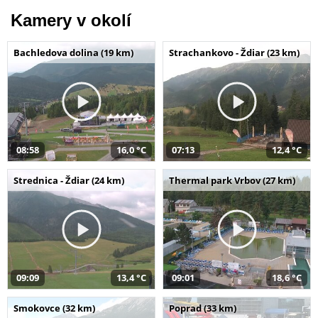
Kamery v okolí
Bachledova dolina (19 km)
Strachankovo - Ždiar (23 km)
08:58
16,0 °C
07:13
12,4 °C
Strednica - Ždiar (24 km)
Thermal park Vrbov (27 km)
09:09
13,4 °C
09:01
18,6 °C
Smokovce (32 km)
Poprad (33 km)