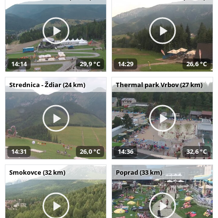
14:14
29,9 °C
14:29
26,6 °C
Strednica - Ždiar (24 km)
Thermal park Vrbov (27 km)
14:31
26,0 °C
14:36
32,6 °C
Smokovce (32 km)
Poprad (33 km)