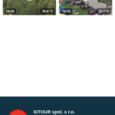
14:26
30,6 °C
14:22
32,7 °C
SITOUR spol. s r.o.