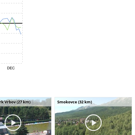
k Vrbov (27 km)
Smokovce (32 km)