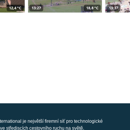
12,4 °C
13:27
18,8 °C
13:37
nternational je největší firemní síť pro technologické
ve střediscích cestovního ruchu na světě.