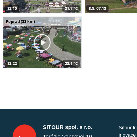
13:10
21,7 °C
8.8. 07:13
Poprad (33 km)
13:22
23,1 °C
SITOUR spol. s r.o.
Sitour I
inovace 
Terézie Vansovej 10