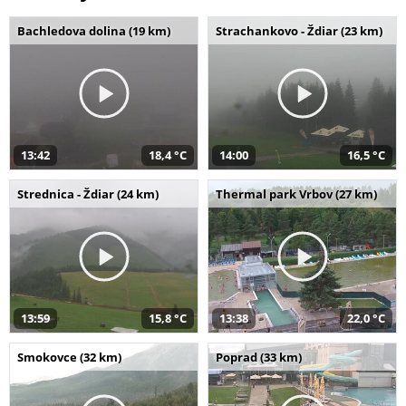
Bachledova dolina (19 km)
Strachankovo - Ždiar (23 km)
13:42
18,4 °C
14:00
16,5 °C
Strednica - Ždiar (24 km)
Thermal park Vrbov (27 km)
13:59
15,8 °C
13:38
22,0 °C
Smokovce (32 km)
Poprad (33 km)