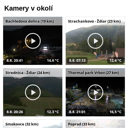
Kamery v okolí
Bachledova dolina (19 km)
Strachankovo - Ždiar (23 km)
8.8. 20:41
14,6 °C
8.8. 07:13
12,4 °C
Strednica - Ždiar (24 km)
Thermal park Vrbov (27 km)
8.8. 20:26
12,3 °C
8.8. 21:01
16,5 °C
Smokovce (32 km)
Poprad (33 km)