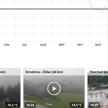
 km)
Strednica - Ždiar (24 km)
Thermal par
15,2 °C
16:24
14,5 °C
16:37