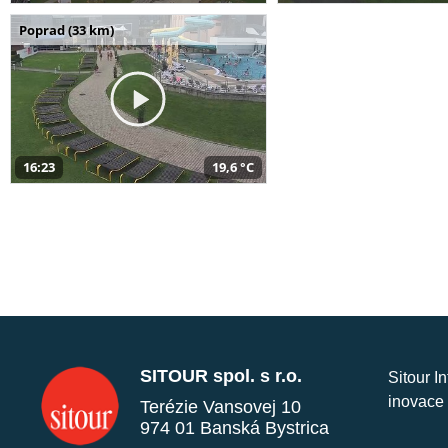
Poprad (33 km)
16:23
19,6 °C
SITOUR spol. s r.o.
Sitour I
inovace 
Terézie Vansovej 10
974 01 Banská Bystrica