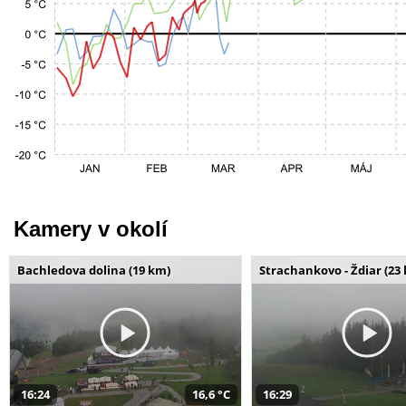
Kamery v okolí
Bachledova dolina (19 km)
Strachankovo - Ždiar (23
16:24
16,6 °C
16:29