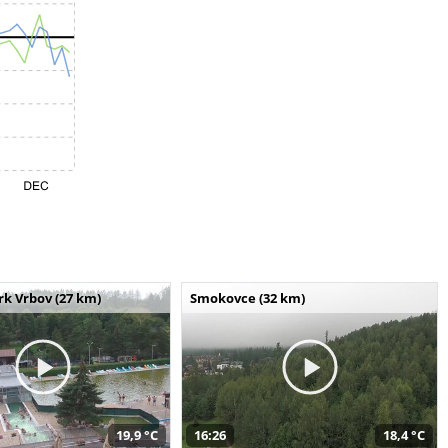
k Vrbov (27 km)
Smokovce (32 km)
19,9 °C
16:26
18,4 °C