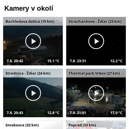
Kamery v okolí
Bachledova dolina (19 km)
Strachankovo - Ždiar (23 km)
7.8. 20:42
15,1 °C
7.8. 23:31
12,2 °C
Strednica - Ždiar (24 km)
Thermal park Vrbov (27 km)
7.8. 20:43
12,8 °C
7.8. 21:01
17,0 °C
Smokovce (32 km)
Poprad (33 km)