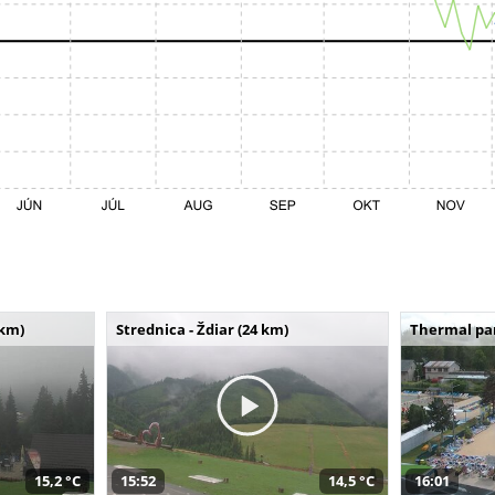
 km)
Strednica - Ždiar (24 km)
Thermal par
15,2 °C
15:52
14,5 °C
16:01