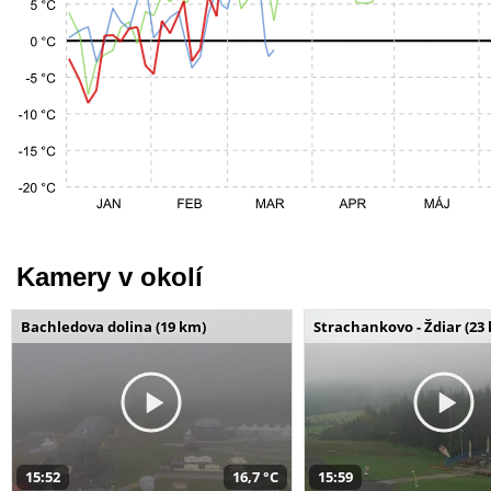
Kamery v okolí
Bachledova dolina (19 km)
Strachankovo - Ždiar (23
15:52
16,7 °C
15:59