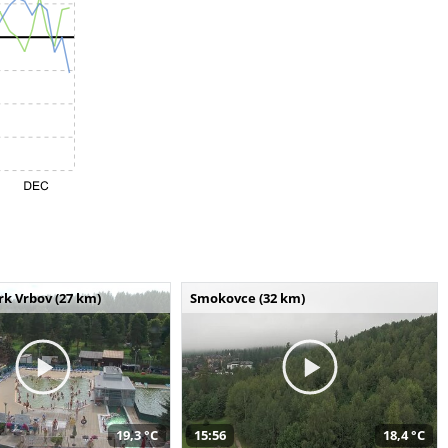
k Vrbov (27 km)
Smokovce (32 km)
19,3 °C
15:56
18,4 °C