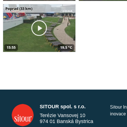
Poprad (33 km)
15:55
19,5 °C
SITOUR spol. s r.o.
Sitour I
inovace 
Terézie Vansovej 10
974 01 Banská Bystrica