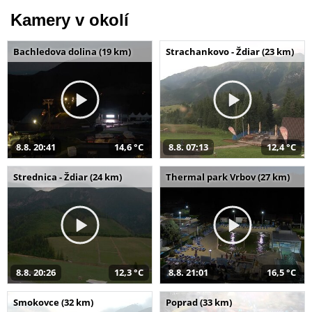
Kamery v okolí
Bachledova dolina (19 km)
Strachankovo - Ždiar (23 km)
8.8. 20:41
14,6 °C
8.8. 07:13
12,4 °C
Strednica - Ždiar (24 km)
Thermal park Vrbov (27 km)
8.8. 20:26
12,3 °C
8.8. 21:01
16,5 °C
Smokovce (32 km)
Poprad (33 km)