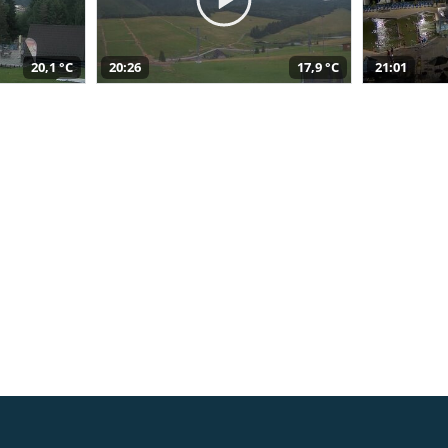
20,1 °C
20:26
17,9 °C
21:01