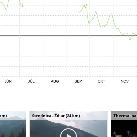
 km)
Strednica - Ždiar (24 km)
Thermal par