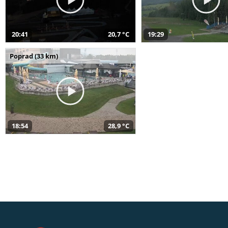
20:41
20,7 °C
19:29
Poprad (33 km)
18:54
28,9 °C