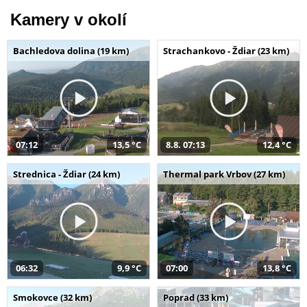
Kamery v okolí
Bachledova dolina (19 km)
Strachankovo - Ždiar (23 km)
07:12
13,5 °C
8.8. 07:13
12,4 °C
Strednica - Ždiar (24 km)
Thermal park Vrbov (27 km)
06:32
9,9 °C
07:00
13,8 °C
Smokovce (32 km)
Poprad (33 km)