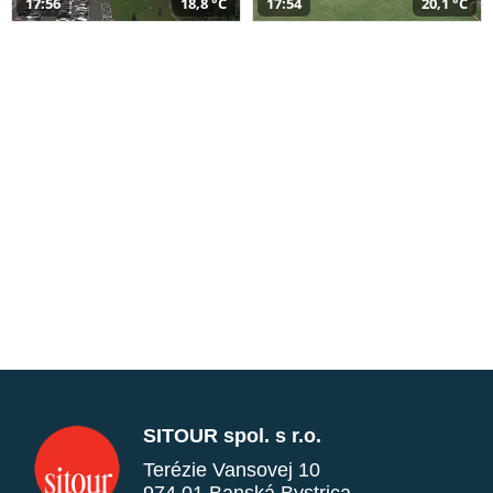
17:56
18,8 °C
17:54
20,1 °C
SITOUR spol. s r.o.
Terézie Vansovej 10