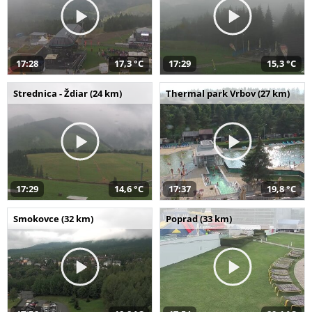
17:28
17,3 °C
17:29
15,3 °C
Strednica - Ždiar (24 km)
Thermal park Vrbov (27 km)
17:29
14,6 °C
17:37
19,8 °C
Smokovce (32 km)
Poprad (33 km)