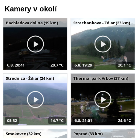
Kamery v okolí
Bachledova dolina (19 km)
Strachankovo - Ždiar (23 km)
6.8. 20:41
20,7 °C
6.8. 19:29
20,1 °C
Strednica - Ždiar (24 km)
Thermal park Vrbov (27 km)
05:32
14,7 °C
6.8. 21:01
24,6 °C
Smokovce (32 km)
Poprad (33 km)