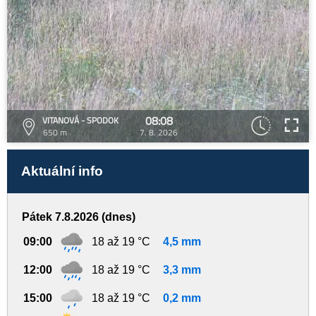
08:08
VITANOVÁ - SPODOK
650 m
7. 8. 2026
Aktuální info
Pátek 7.8.2026 (dnes)
09:00
18 až 19 °C
4,5 mm
12:00
18 až 19 °C
3,3 mm
15:00
18 až 19 °C
0,2 mm