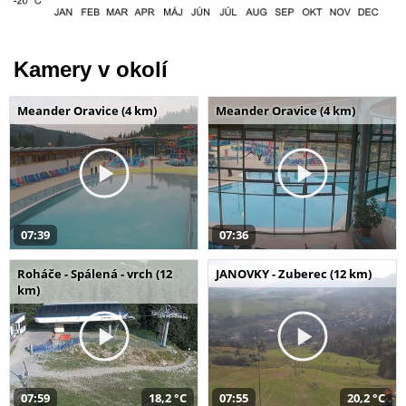
Kamery v okolí
Meander Oravice (4 km)
Meander Oravice (4 km)
07:39
07:36
Roháče - Spálená - vrch (12
JANOVKY - Zuberec (12 km)
km)
07:59
18,2 °C
07:55
20,2 °C