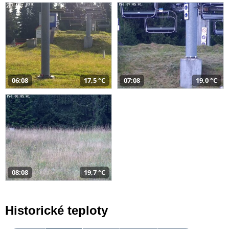
06:08
17,5 °C
07:08
19,0 °C
08:08
19,7 °C
Historické teploty