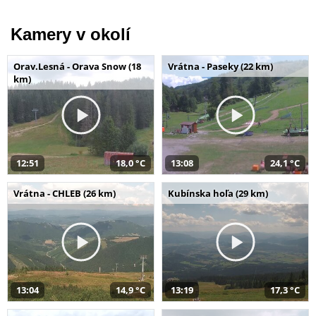
Kamery v okolí
Orav.Lesná - Orava Snow (18
Vrátna - Paseky (22 km)
km)
12:51
18,0 °C
13:08
24,1 °C
Vrátna - CHLEB (26 km)
Kubínska hoľa (29 km)
13:04
14,9 °C
13:19
17,3 °C