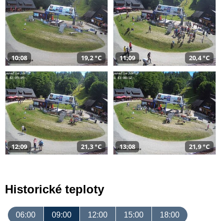
10:08
19,2 °C
11:09
20,4 °C
12:09
21,3 °C
13:08
21,9 °C
Historické teploty
06:00
09:00
12:00
15:00
18:00