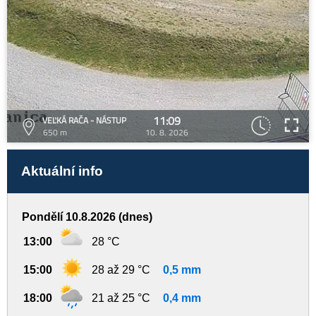
11:09
VEĽKÁ RAČA - NÁSTUP
650 m
10. 8. 2026
Aktuální info
Pondělí 10.8.2026 (dnes)
13:00
28 °C
15:00
28 až 29 °C
0,5 mm
18:00
21 až 25 °C
0,4 mm