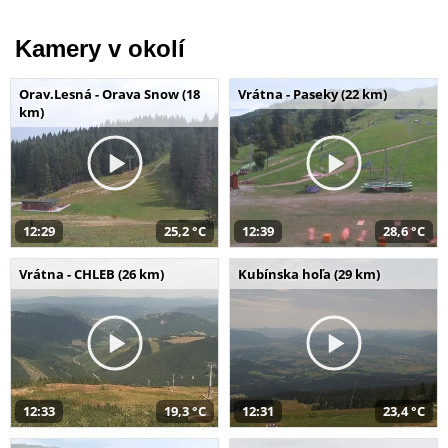
Kamery v okolí
Orav.Lesná - Orava Snow (18
Vrátna - Paseky (22 km)
km)
12:29
25,2 °C
12:39
28,6 °C
Vrátna - CHLEB (26 km)
Kubínska hoľa (29 km)
12:33
19,3 °C
12:31
23,4 °C