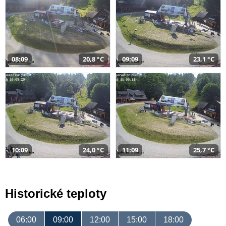
08:09
20,8 °C
09:09
23,1 °C
10:09
24,0 °C
11:09
25,7 °C
Historické teploty
06:00
09:00
12:00
15:00
18:00