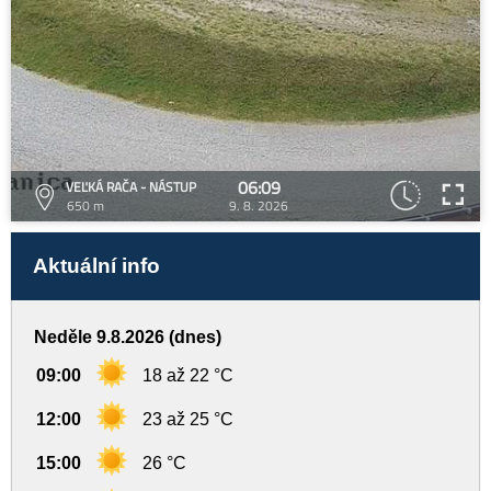
06:09
VEĽKÁ RAČA - NÁSTUP
650 m
9. 8. 2026
Aktuální info
Neděle 9.8.2026 (dnes)
09:00
18 až 22 °C
12:00
23 až 25 °C
15:00
26 °C