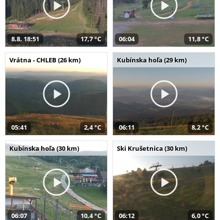
8.8. 18:51
17,7 °C
06:04
11,8 °C
Vrátna - CHLEB (26 km)
Kubínska hoľa (29 km)
05:41
2,4 °C
06:11
8,2 °C
Kubínska hoľa (30 km)
Ski Krušetnica (30 km)
06:07
10,4 °C
06:12
6,0 °C