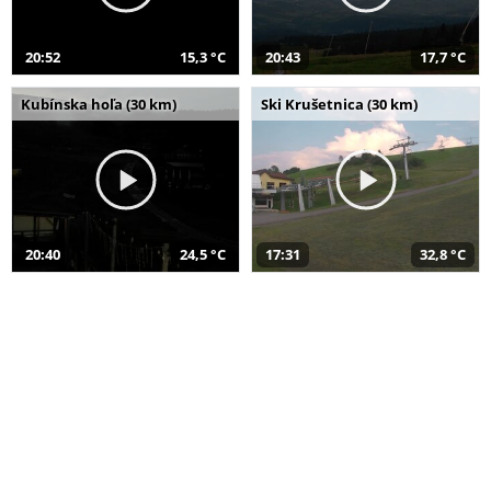
20:52
15,3 °C
20:43
17,7 °C
Kubínska hoľa (30 km)
Ski Krušetnica (30 km)
20:40
24,5 °C
17:31
32,8 °C