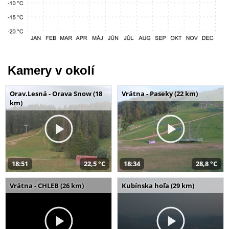
Kamery v okolí
Orav.Lesná - Orava Snow (18
Vrátna - Paseky (22 km)
km)
18:51
22,5 °C
18:34
28,8 °C
Vrátna - CHLEB (26 km)
Kubínska hoľa (29 km)