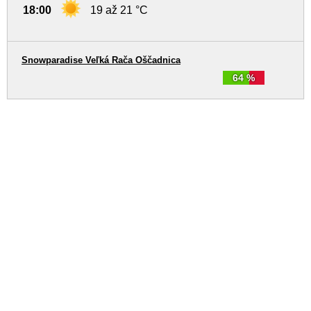
18:00
19 až 21 °C
Snowparadise Veľká Rača Oščadnica
64 %