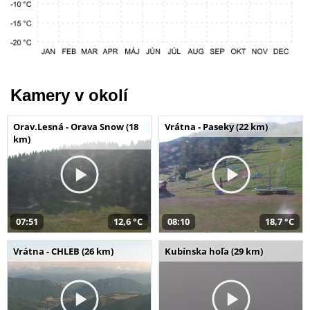
Kamery v okolí
Orav.Lesná - Orava Snow (18
Vrátna - Paseky (22 km)
km)
07:51
12,6 °C
08:10
18,7 °C
Vrátna - CHLEB (26 km)
Kubínska hoľa (29 km)