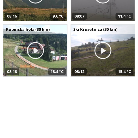
08:16
9,6 °C
08:07
11,4 °C
Kubínska hoľa (30 km)
Ski Krušetnica (30 km)
08:18
18,4 °C
08:12
15,4 °C