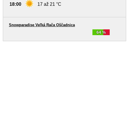
18:00
17 až 21 °C
Snowparadise Veľká Rača Oščadnica
64 %