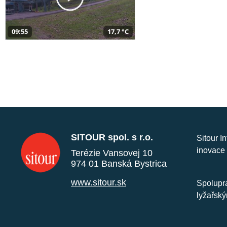
09:55
17,7 °C
SITOUR spol. s r.o.
Sitour I
inovace 
Terézie Vansovej 10
974 01 Banská Bystrica
www.sitour.sk
Spolupra
lyžařský