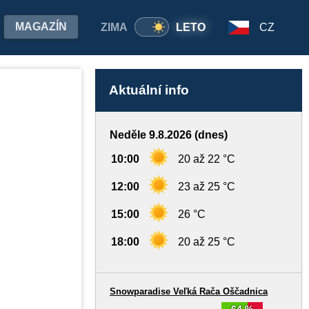
MAGAZÍN
ZIMA
LETO
CZ
Aktuální info
Neděle 9.8.2026 (dnes)
10:00
20 až 22 °C
12:00
23 až 25 °C
15:00
26 °C
18:00
20 až 25 °C
Snowparadise Veľká Rača Oščadnica
64 %