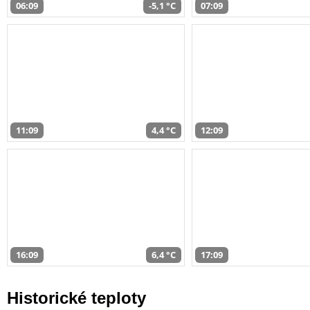
06:09
-5,1 °C
07:09
11:09
4,4 °C
12:09
16:09
6,4 °C
17:09
Historické teploty