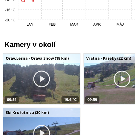
Kamery v okolí
Orav.Lesná - Orava Snow (18 km)
Vrátna - Paseky (22 km)
09:51
19,6 °C
09:59
Ski Krušetnica (30 km)