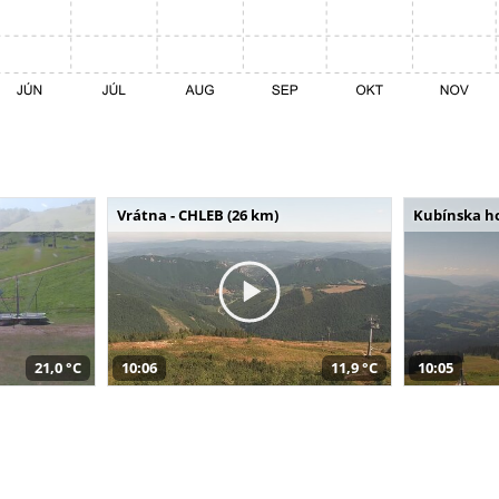
Vrátna - CHLEB (26 km)
Kubínska ho
21,0 °C
10:06
11,9 °C
10:05