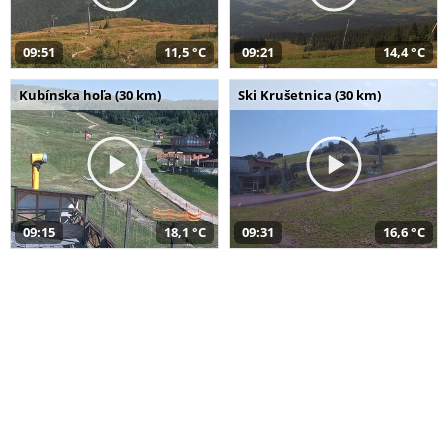
09:51
11,5 °C
09:21
14,4 °C
Kubínska hoľa (30 km)
Ski Krušetnica (30 km)
09:15
18,1 °C
09:31
16,6 °C