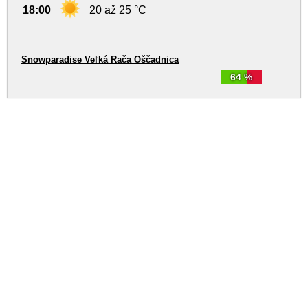
18:00
20 až 25 °C
Snowparadise Veľká Rača Oščadnica
64 %