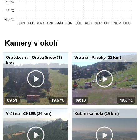
Kamery v okolí
Orav.Lesná - Orava Snow (18
Vrátna - Paseky (22 km)
km)
09:51
19,6 °C
09:13
19,6 °C
Vrátna - CHLEB (26 km)
Kubínska hoľa (29 km)