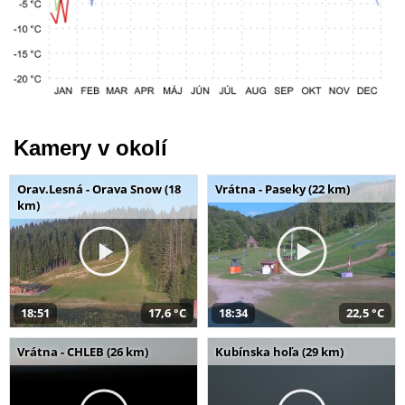
Kamery v okolí
Orav.Lesná - Orava Snow (18
Vrátna - Paseky (22 km)
km)
18:51
17,6 °C
18:34
22,5 °C
Vrátna - CHLEB (26 km)
Kubínska hoľa (29 km)