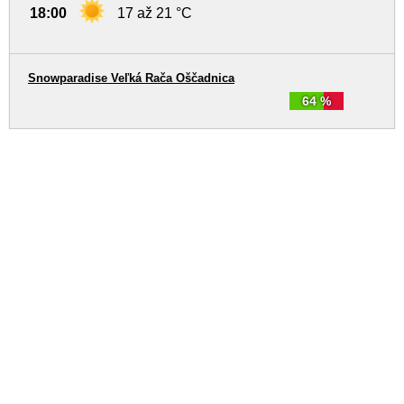
18:00
17 až 21 °C
Snowparadise Veľká Rača Oščadnica
64 %