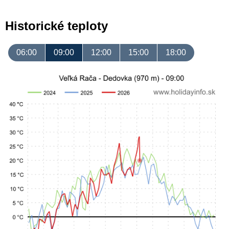
Historické teploty
06:00
09:00
12:00
15:00
18:00