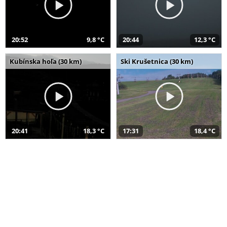
20:52
9,8 °C
20:44
12,3 °C
Kubínska hoľa (30 km)
Ski Krušetnica (30 km)
20:41
18,3 °C
17:31
18,4 °C