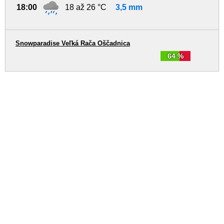
18:00
18 až 26 °C
3,5 mm
Snowparadise Veľká Rača Oščadnica
64 %