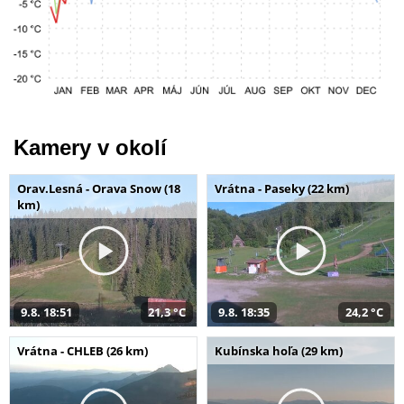
Kamery v okolí
Orav.Lesná - Orava Snow (18
Vrátna - Paseky (22 km)
km)
9.8. 18:51
21,3 °C
9.8. 18:35
24,2 °C
Vrátna - CHLEB (26 km)
Kubínska hoľa (29 km)