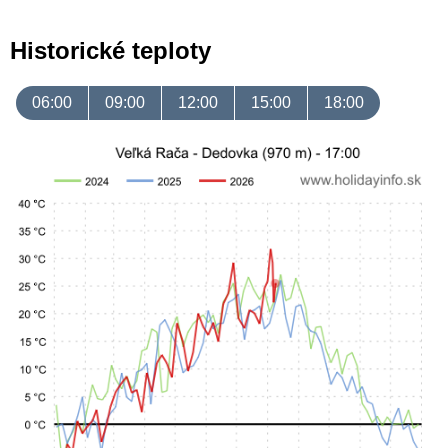
Historické teploty
06:00
09:00
12:00
15:00
18:00