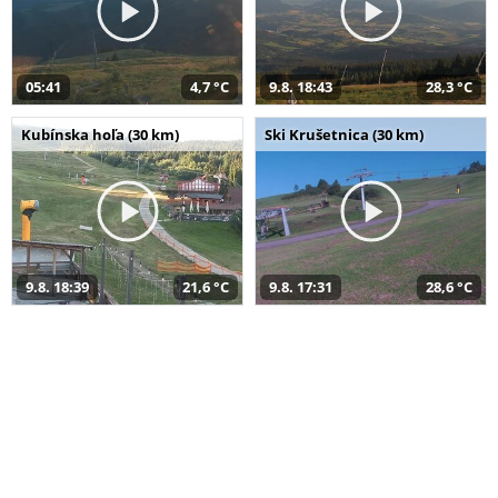
05:41
4,7 °C
9.8. 18:43
28,3 °C
Kubínska hoľa (30 km)
Ski Krušetnica (30 km)
9.8. 18:39
21,6 °C
9.8. 17:31
28,6 °C