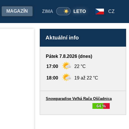
MAGAZÍN
ZIMA
LETO
CZ
Aktuální info
Pátek 7.8.2026 (dnes)
17:00
22 °C
18:00
19 až 22 °C
Snowparadise Veľká Rača Oščadnica
64 %