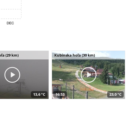
ľa (29 km)
Kubínska hoľa (30 km)
13,6 °C
16:53
23,0 °C