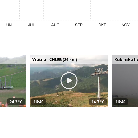
Vrátna - CHLEB (26 km)
Kubínska ho
24,3 °C
16:49
14,7 °C
16:40