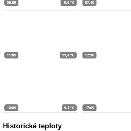
06:09
-0,6 °C
07:10
11:09
11,4 °C
12:10
16:09
9,1 °C
17:09
Historické teploty