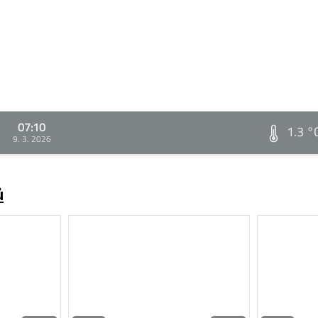
07:10
1.3 °
9. 3. 2026
ů