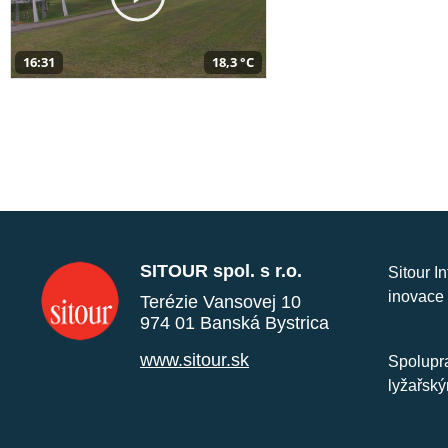
16:31
18,3 °C
SITOUR spol. s r.o.
Sitour I
inovace 
Terézie Vansovej 10
974 01 Banská Bystrica
www.sitour.sk
Spolupra
lyžařský