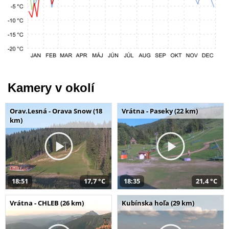
Kamery v okolí
Orav.Lesná - Orava Snow (18
Vrátna - Paseky (22 km)
km)
18:51
17,7 °C
18:35
21,4 °C
Vrátna - CHLEB (26 km)
Kubínska hoľa (29 km)