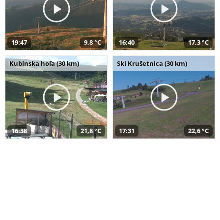
19:47
9,8 °C
16:40
17,3 °C
Kubínska hoľa (30 km)
Ski Krušetnica (30 km)
16:38
21,8 °C
17:31
22,6 °C