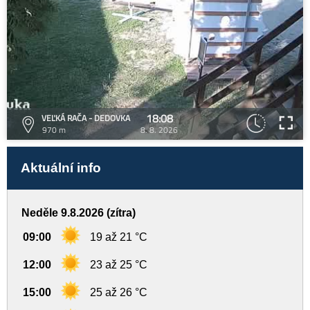
18:08
VEĽKÁ RAČA - DEDOVKA
970 m
8. 8. 2026
Aktuální info
Neděle 9.8.2026 (zítra)
09:00
19 až 21 °C
12:00
23 až 25 °C
15:00
25 až 26 °C