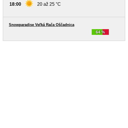
18:00
20 až 25 °C
Snowparadise Veľká Rača Oščadnica
64 %