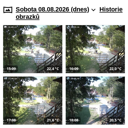
Sobota 08.08.2026 (dnes)
Historie
obrazků
15:09
22,4 °C
16:09
22,0 °C
17:08
21,6 °C
18:08
20,5 °C