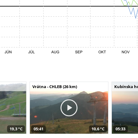
Vrátna - CHLEB (26 km)
Kubínska ho
19,3 °C
05:41
10,6 °C
05:33