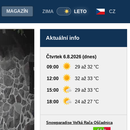
MAGAZÍN
ZIMA
LETO
CZ
Aktuální info
Čtvrtek 6.8.2026 (dnes)
09:00
29 až 32 °C
12:00
32 až 33 °C
15:00
29 až 33 °C
18:00
24 až 27 °C
Snowparadise Veľká Rača Oščadnica
64 %