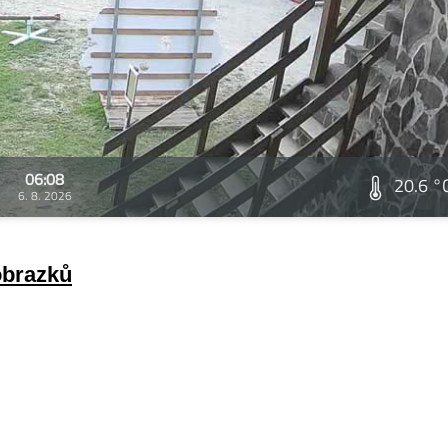
06:08
20.6 °
6. 8. 2026
obrazků