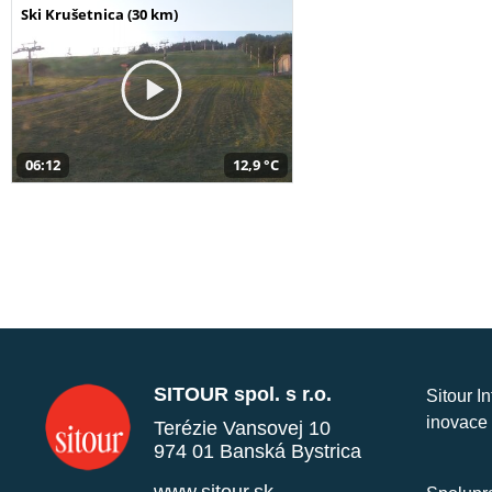
Ski Krušetnica (30 km)
06:12
12,9 °C
SITOUR spol. s r.o.
Sitour I
inovace 
Terézie Vansovej 10
974 01 Banská Bystrica
www.sitour.sk