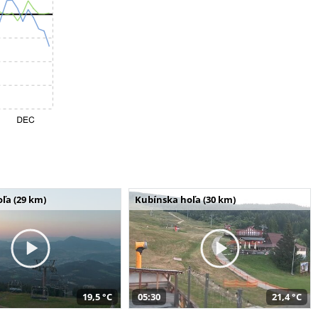
ľa (29 km)
Kubínska hoľa (30 km)
19,5 °C
05:30
21,4 °C