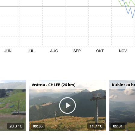
Vrátna - CHLEB (26 km)
Kubínska ho
20,3 °C
09:36
11,7 °C
09:31