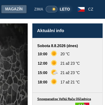
MAGAZÍN
ZIMA
LETO
CZ
Aktuální info
Sobota 8.8.2026 (dnes)
10:00
20 °C
12:00
21 až 23 °C
15:00
21 až 23 °C
18:00
17 až 21 °C
Snowparadise Veľká Rača Oščadnica
64 %