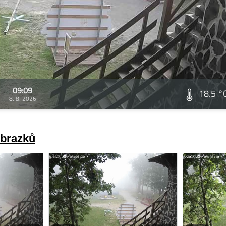
09:09
18.5 °
8. 8. 2026
obrazků