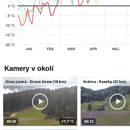
Kamery v okolí
Orav.Lesná - Orava Snow (18 km)
Vrátna - Paseky (22 km)
09:29
17,7 °C
09:12