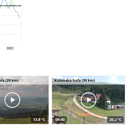
ľa (29 km)
Kubínska hoľa (30 km)
13,8 °C
09:40
20,2 °C