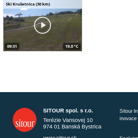
Ski Krušetnica (30 km)
09:31
19,0 °C
SITOUR spol. s r.o.
Sitour I
inovace 
Terézie Vansovej 10
974 01 Banská Bystrica
www.sitour.sk