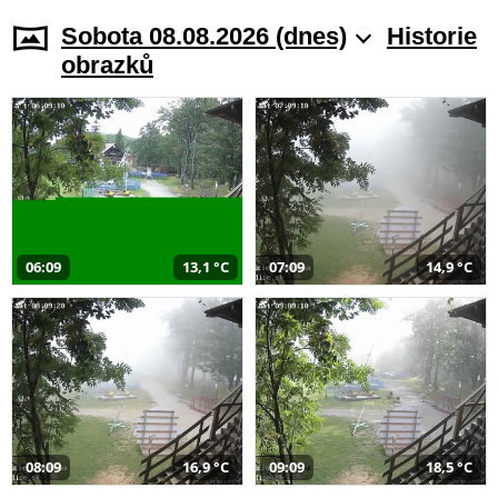
Sobota 08.08.2026 (dnes)
Historie
obrazků
06:09
13,1 °C
07:09
14,9 °C
08:09
16,9 °C
09:09
18,5 °C