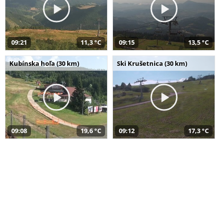
09:21
11,3 °C
09:15
13,5 °C
Kubínska hoľa (30 km)
Ski Krušetnica (30 km)
09:08
19,6 °C
09:12
17,3 °C