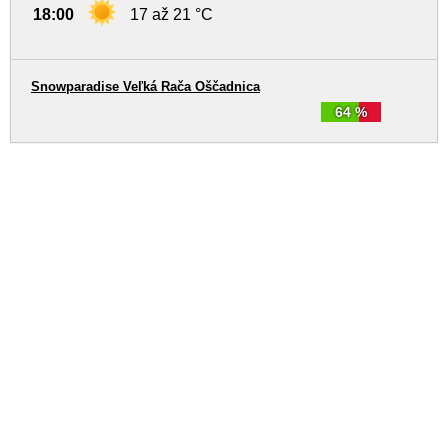
18:00
17 až 21 °C
Snowparadise Veľká Rača Oščadnica
64 %