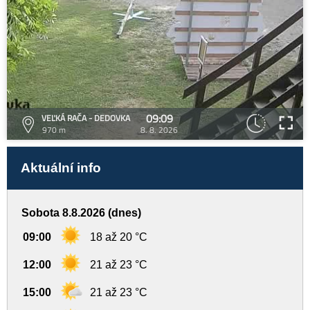
09:09
VEĽKÁ RAČA - DEDOVKA
970 m
8. 8. 2026
Aktuální info
Sobota 8.8.2026 (dnes)
09:00
18 až 20 °C
12:00
21 až 23 °C
15:00
21 až 23 °C