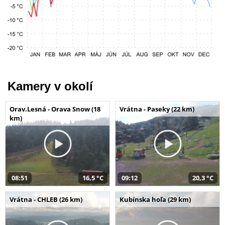
Kamery v okolí
Orav.Lesná - Orava Snow (18
Vrátna - Paseky (22 km)
km)
08:51
16,5 °C
09:12
20,3 °C
Vrátna - CHLEB (26 km)
Kubínska hoľa (29 km)