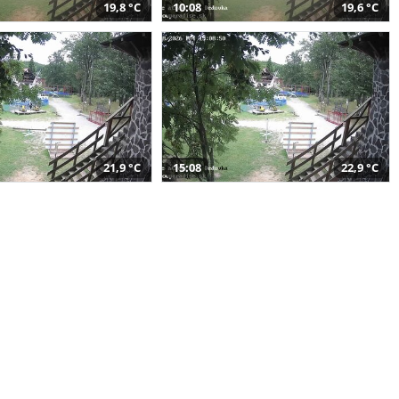
19,8 °C
10:08
19,6 °C
21,9 °C
15:08
22,9 °C