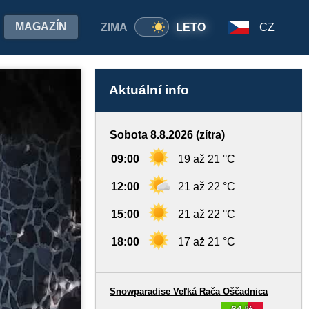
MAGAZÍN
ZIMA
LETO
CZ
Aktuální info
Sobota 8.8.2026 (zítra)
09:00
19 až 21 °C
12:00
21 až 22 °C
15:00
21 až 22 °C
18:00
17 až 21 °C
Snowparadise Veľká Rača Oščadnica
64 %