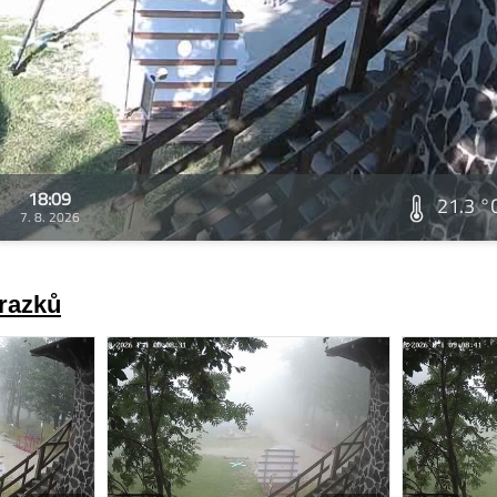
18:09
21.3 °
7. 8. 2026
brazků