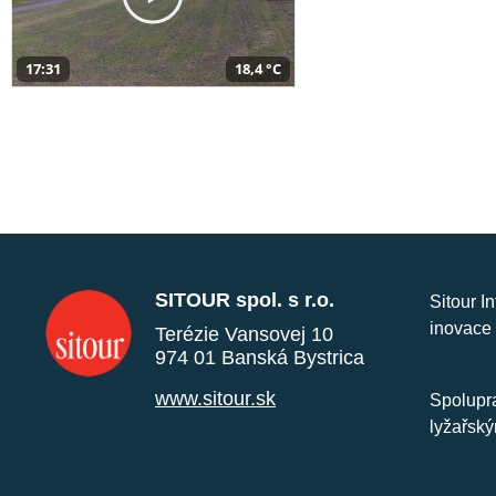
17:31
18,4 °C
SITOUR spol. s r.o.
Sitour I
inovace 
Terézie Vansovej 10
974 01 Banská Bystrica
www.sitour.sk
Spolupra
lyžařský