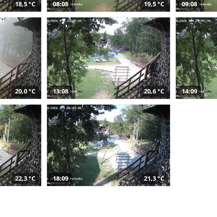
18,5 °C
08:08
19,5 °C
09:08
20,0 °C
13:08
20,6 °C
14:09
22,3 °C
18:09
21,3 °C