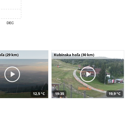
ľa (29 km)
Kubínska hoľa (30 km)
12,5 °C
19:35
19,9 °C