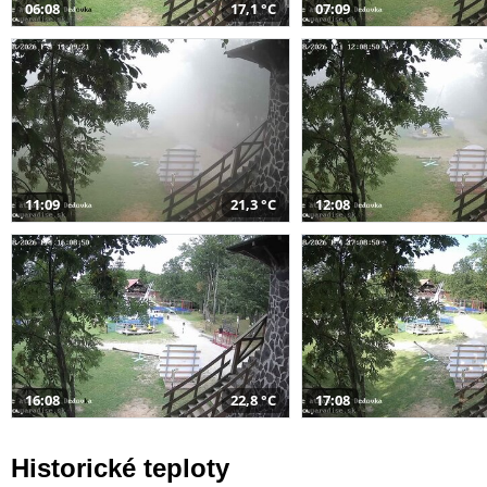
06:08
17,1 °C
07:09
11:09
21,3 °C
12:08
16:08
22,8 °C
17:08
Historické teploty