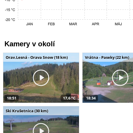
Kamery v okolí
Orav.Lesná - Orava Snow (18 km)
Vrátna - Paseky (22 km)
18:51
17,6 °C
18:34
Ski Krušetnica (30 km)