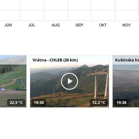
Vrátna - CHLEB (26 km)
Kubínska ho
22,5 °C
19:30
12,2 °C
19:38