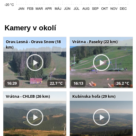
Kamery v okolí
Orav.Lesná - Orava Snow (18
Vrátna - Paseky (22 km)
km)
16:29
22,7 °C
16:13
26,2 °C
Vrátna - CHLEB (26 km)
Kubínska hoľa (29 km)