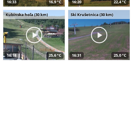
16:33
16,9 °C
16:20
22,4 °C
Kubínska hoľa (30 km)
Ski Krušetnica (30 km)
16:18
25,6 °C
16:31
25,0 °C