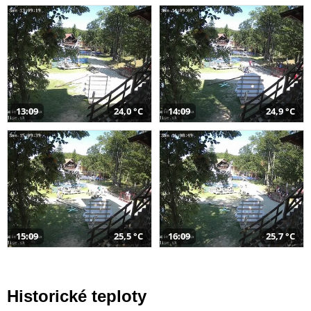
13:09
24,0 °C
14:09
24,9 °C
15:09
25,5 °C
16:09
25,7 °C
Historické teploty